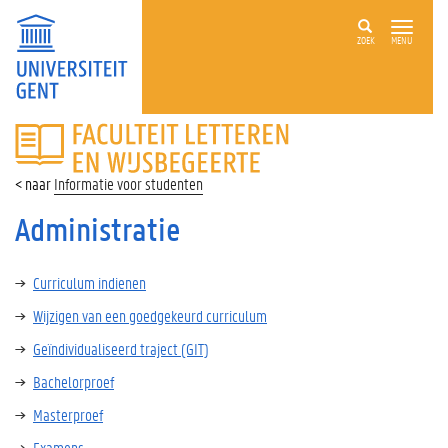
ZOEK
MENU
FACULTEIT
LETTEREN
EN
Informatie voor studenten
WIJSBEGEERTE
Administratie
Curriculum indienen
Wijzigen van een goedgekeurd curriculum
Geïndividualiseerd traject
(GIT)
Bachelorproef
Masterproef
Examens