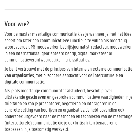
Voor wie?
Voor de master meertalige communicatie kies je wanneer je met het idee
speelt om later een
communicatieve functie
in te vullen als meertalig
woordvoerder, PR-medewerker, bedrijfsjournalist, redacteur, medewerker
in een internationaal georiënteerd bedrijf, digital marketeer of
communicatieverantwoordelijke in crisissituaties.
Je bent vertrouwd met de principes van
interne
en
externe communicatie
van organisaties
, met bijzondere aandacht voor de
interculturele en
digitale communicatie
.
Als je als meertalige communicator afstudeert, beschik je over
uitstekende
geschreven
en
gesproken
communicatieve vaardigheden in je
drie talen
en kan je presenteren, negotiëren en interageren in de
concrete setting van bedrijven en organisaties. Je hebt bovendien ook
onderzoek uitgevoerd naar de methoden en technieken van de meertalige
(interculturele) communicatie die je ook kritisch kan benaderen en
toepassen in je toekomstig werkveld.