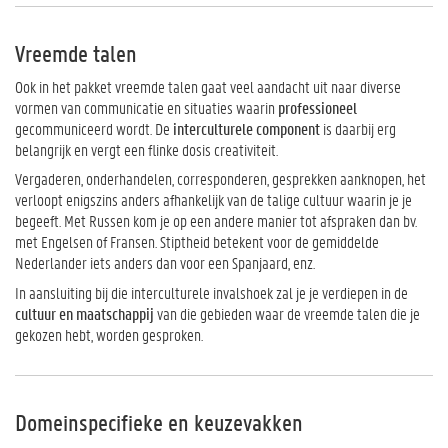
Vreemde talen
Ook in het pakket vreemde talen gaat veel aandacht uit naar diverse
vormen van communicatie en situaties waarin
professioneel
gecommuniceerd wordt. De
interculturele component
is daarbij erg
belangrijk en vergt een flinke dosis creativiteit.
Vergaderen, onderhandelen, corresponderen, gesprekken aanknopen, het
verloopt enigszins anders afhankelijk van de talige cultuur waarin je je
begeeft. Met Russen kom je op een andere manier tot afspraken dan bv.
met Engelsen of Fransen. Stiptheid betekent voor de gemiddelde
Nederlander iets anders dan voor een Spanjaard, enz.
In aansluiting bij die interculturele invalshoek zal je je verdiepen in de
cultuur en maatschappij
van die gebieden waar de vreemde talen die je
gekozen hebt, worden gesproken.
Domeinspecifieke en keuzevakken