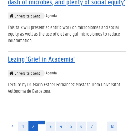
dash of microbes, and plenty of social equity'
Agenda
Universiteit Gent
This talk will present scientific work on microbiomes and social
equity, as well as the use of diet and gut microbiomes to reduce
inflammation.
Lezing 'Grief in Academia'
Agenda
Universiteit Gent
Lecture by Dr. Maria Esther Fernández Mostaza from Universitat
Autònoma de Barcelona.
(huidige)
2
...
1
3
4
5
6
7
12