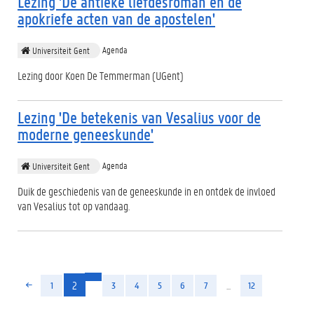
Lezing 'De antieke liefdesroman en de
apokriefe acten van de apostelen'
Agenda
Universiteit Gent
Lezing door Koen De Temmerman (UGent)
Lezing 'De betekenis van Vesalius voor de
moderne geneeskunde'
Agenda
Universiteit Gent
Duik de geschiedenis van de geneeskunde in en ontdek de invloed
van Vesalius tot op vandaag.
(huidige)
2
...
1
3
4
5
6
7
12