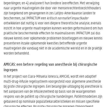
beperkingen; en 4) analyseert hun bredere leereffecten. Met verwijzing
naar urgente maatregelen die door vier mensenrechtentoezichthouders
zijn toegekend om gevangenen in zes Latijns-Amerikaanse landen te
beschermen, zal IMPACTUM een
kritisch normatief impactkader
ontwikkelen dat nuttig is voor een diepere theoretische analyse, evenals
inzicht in hoe urgente maatregelen kunnen worden geformuleerd om hun
praktische beschermende effecten te maximaliseren. IMPACTUM zal dus
nieuwe kennis over opkomende problemen blootleggen en nieuwe kennis
presenteren inzake opkomende kwesties betreffende urgente
maatregelen die vandaag niet in de academische wereld en in de praktijk
worden behandeld.
AMICAS: een betere regeling van anesthesie bij chirurgische
ingrepen
In het project van Clara-Mihaela Ionescu, AMICAS, wordt een adaptief
multi-drug-infusie regelsysteem voorgesteld voor algemene anesthesie
bij grote chirurgische ingrepen. Een belangrijke uitdaging bij anesthesie is
het aanpassen van de infusiesnelheid op basis van de waargenomen
respons van de patiënt op chirurgische handelingen. Patiëntmodellen zijn
gebaseerd op nominale populatiekarakteristieken en missen specifieke
chirurgische effecten. Bij grote chirurgische ingrepen (bijvoorbeeld