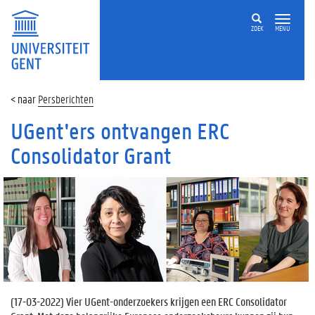
ZOEK
MENU
Persberichten
UGent'ers ontvangen ERC
Consolidator Grant
(
17-03-2022
) Vier UGent-onderzoekers krijgen een ERC Consolidator