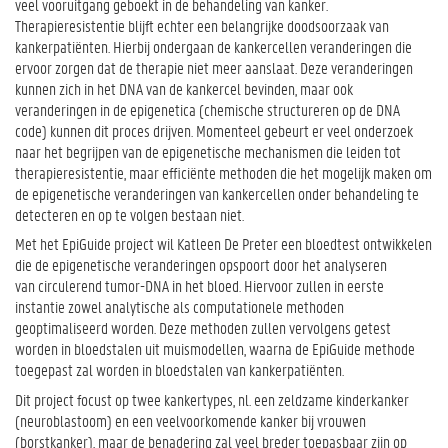
veel vooruitgang geboekt in de behandeling van kanker.
Therapieresistentie blijft echter een belangrijke doodsoorzaak van
kankerpatiënten. Hierbij ondergaan de kankercellen veranderingen die
ervoor zorgen dat de therapie niet meer aanslaat. Deze veranderingen
kunnen zich in het DNA van de kankercel bevinden, maar ook
veranderingen in de epigenetica (chemische structureren op de DNA
code) kunnen dit proces drijven. Momenteel gebeurt er veel onderzoek
naar het begrijpen van de epigenetische mechanismen die leiden tot
therapieresistentie, maar efficiënte methoden die het mogelijk maken om
de epigenetische veranderingen van kankercellen onder behandeling te
detecteren en op te volgen bestaan niet.
Met het EpiGuide project wil Katleen De Preter een bloedtest ontwikkelen
die de epigenetische veranderingen opspoort door het analyseren
van circulerend tumor-DNA in het bloed. Hiervoor zullen in eerste
instantie zowel analytische als computationele methoden
geoptimaliseerd worden. Deze methoden zullen vervolgens getest
worden in bloedstalen uit muismodellen, waarna de EpiGuide methode
toegepast zal worden in bloedstalen van kankerpatiënten.
Dit project focust op twee kankertypes, nl. een zeldzame kinderkanker
(neuroblastoom) en een veelvoorkomende kanker bij vrouwen
(borstkanker), maar de benadering zal veel breder toepasbaar zijn op