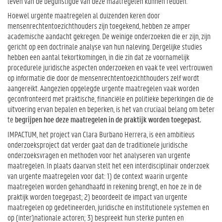
leven van de begunstigde van deze maatregelen kunnen redden.
Hoewel urgente maatregelen al duizenden keren door
mensenrechtentoezichthouders zijn toegekend, hebben ze amper
academische aandacht gekregen. De weinige onderzoeken die er zijn, zijn
gericht op een doctrinale analyse van hun naleving. Dergelijke studies
hebben een aantal tekortkomingen, in die zin dat ze voornamelijk
procedurele juridische aspecten onderzoeken en vaak te veel vertrouwen
op informatie die door de mensenrechtentoezichthouders zelf wordt
aangereikt. Aangezien opgelegde urgente maatregelen vaak worden
geconfronteerd met praktische, financiële en politieke beperkingen die de
uitvoering ervan bepalen en beperken, is het van cruciaal belang om beter
te
begrijpen hoe deze maatregelen in de praktijk worden toegepast.
IMPACTUM, het project van Clara Burbano Herrera, is een ambitieus
onderzoeksproject dat verder gaat dan de traditionele juridische
onderzoeksvragen en methoden voor het analyseren van urgente
maatregelen. In plaats daarvan stelt het een interdisciplinair onderzoek
van urgente maatregelen voor dat: 1) de context waarin urgente
maatregelen worden gehandhaafd in rekening brengt, en hoe ze in de
praktijk worden toegepast; 2) beoordeelt de impact van urgente
maatregelen op gedetineerden, juridische en institutionele systemen en
op (inter)nationale actoren; 3) bespreekt hun sterke punten en