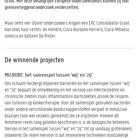
Grant. Met deze belangrijke Europese onderzoeksbeurs kunnen zij hun
grensverleggend onderzoek verderzetten.
Maar liefst vier UGent-onderzoekers krijgen een ERC Consolidator Grant.
Van links naar rechts: An Hendrix, Clara Burbano Herrera, Clara-Mihaela
Ionescu en Katleen De Preter.
De winnende projecten
MICROBE: het samenspel tussen 'wij' en 'zij'
Ons lichaam herbergt biljoenen bacteriën en het samenspel tussen "wij"
en "zij" bepaalt de ontwikkeling en het verloop van infectieziekten en
chronische ziekten zoals inflammatoire darmziekten, alsook de respons
van tumoren op kankertherapie. Voor dit samenspel gebruiken bacteriën
onder andere verschillende boodschapperstoffen verpakt in minuscule
blaasjes (ook wel vesikels genoemd) die ze vrijstellen. Hoewel dit
fenomeen reeds lang geleden beschreven is, is de biologische betekenis
hiervan in het samenspel tussen “wij” en “zij” tot op vandaag grotendeels
onbekend. De reden hiervoor is dat innovatieve technieken noodzakelijk