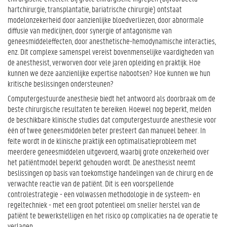
hartchirurgie, transplantatie, bariatrische chirurgie) ontstaat
modelonzekerheid door aanzienlijke bloedverliezen, door abnormale
diffusie van medicijnen, door synergie of antagonisme van
geneesmiddeleffecten, door anesthetische-hemodynamische interacties,
enz. Dit complexe samenspel vereist bovenmenselijke vaardigheden van
de anesthesist, verworven door vele jaren opleiding en praktijk. Hoe
kunnen we deze aanzienlijke expertise nabootsen? Hoe kunnen we hun
kritische beslissingen ondersteunen?
Computergestuurde anesthesie biedt het antwoord als doorbraak om de
beste chirurgische resultaten te bereiken. Hoewel nog beperkt, melden
de beschikbare klinische studies dat computergestuurde anesthesie voor
één of twee geneesmiddelen beter presteert dan manueel beheer. In
feite wordt in de klinische praktijk een optimalisatieprobleem met
meerdere geneesmiddelen uitgevoerd, waarbij grote onzekerheid over
het patiëntmodel beperkt gehouden wordt. De anesthesist neemt
beslissingen op basis van toekomstige handelingen van de chirurg en de
verwachte reactie van de patiënt. Dit is een voorspellende
controlestrategie - een volwassen methodologie in de systeem- en
regeltechniek - met een groot potentieel om sneller herstel van de
patiënt te bewerkstelligen en het risico op complicaties na de operatie te
verlagen.