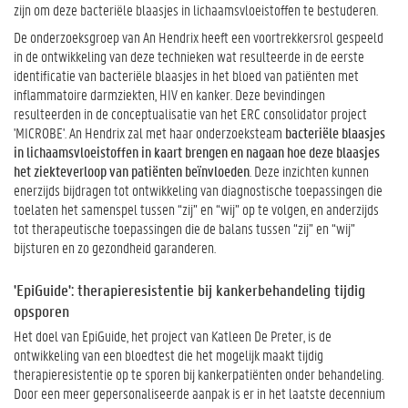
zijn om deze bacteriële blaasjes in lichaamsvloeistoffen te bestuderen.
De onderzoeksgroep van An Hendrix heeft een voortrekkersrol gespeeld
in de ontwikkeling van deze technieken wat resulteerde in de eerste
identificatie van bacteriële blaasjes in het bloed van patiënten met
inflammatoire darmziekten, HIV en kanker. Deze bevindingen
resulteerden in de conceptualisatie van het ERC consolidator project
'MICROBE'. An Hendrix zal met haar onderzoeksteam
bacteriële blaasjes
in lichaamsvloeistoffen in kaart brengen en nagaan hoe deze blaasjes
het ziekteverloop van patiënten beïnvloeden
. Deze inzichten kunnen
enerzijds bijdragen tot ontwikkeling van diagnostische toepassingen die
toelaten het samenspel tussen “zij” en “wij” op te volgen, en anderzijds
tot therapeutische toepassingen die de balans tussen “zij” en “wij”
bijsturen en zo gezondheid garanderen.
'EpiGuide': therapieresistentie bij kankerbehandeling tijdig
opsporen
Het doel van EpiGuide, het project van Katleen De Preter, is de
ontwikkeling van een bloedtest die het mogelijk maakt tijdig
therapieresistentie op te sporen bij kankerpatiënten onder behandeling.
Door een meer gepersonaliseerde aanpak is er in het laatste decennium