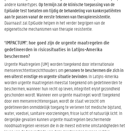
andere kankertypes.
Op termijn zal de klinische toepassing van de
EpiGuide test toelaten om tijdig de behandeling van kankerpatiënten
aan te passen vanaf de eerste tekenen van therapieresistentie.
Daarnaast zal EpiGuide helpen in het verder begrijpen van de
epigenetische mechanismen van therapie resistentie.
‘IMPACTUM’: hoe goed zijn de urgente maatregelen die
gedetineerden in risicosituaties in Latijns-Amerika
beschermen?
Urgente Maatregelen (UM) worden toegekend door internationale
mensenrechtentoezichthouders om
personen te beschermen die zich in
een uiterst ernstige en urgente situatie bevinden
. In Latijns-Amerika
worden urgente maatregelen meestal toegekend om gedetineerden te
beschermen, wanneer hun recht op leven, integriteit en/of gezondheid
geschonden wordt. Wanneer een urgente maatregel wordt toegekend
door een mensenrechtenorgaan, wordt de staat verzocht om
gedetineerden onmiddellijk toegang te verlenen tot medische bijstand,
water, voedsel, sanitaire voorzieningen, frisse lucht of natuurlijk licht. In
dergelijke gevallen kunnen urgente maatregelen beschermende
noodmaatregelen vereisen die in de meest extreme omstandigheden het