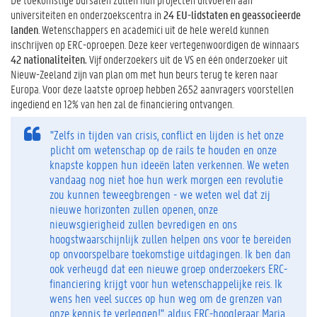
universiteiten en onderzoekscentra in
24 EU-lidstaten en geassocieerde
landen
. Wetenschappers en academici uit de hele wereld kunnen
inschrijven op ERC-oproepen. Deze keer vertegenwoordigen de winnaars
42 nationaliteiten.
Vijf onderzoekers uit de VS en één onderzoeker uit
Nieuw-Zeeland zijn van plan om met hun beurs terug te keren naar
Europa. Voor deze laatste oproep hebben 2652 aanvragers voorstellen
ingediend en 12% van hen zal de financiering ontvangen.
"Zelfs in tijden van crisis, conflict en lijden is het onze
plicht om wetenschap op de rails te houden en onze
knapste koppen hun ideeën laten verkennen. We weten
vandaag nog niet hoe hun werk morgen een revolutie
zou kunnen teweegbrengen - we weten wel dat zij
nieuwe horizonten zullen openen, onze
nieuwsgierigheid zullen bevredigen en ons
hoogstwaarschijnlijk zullen helpen ons voor te bereiden
op onvoorspelbare toekomstige uitdagingen. Ik ben dan
ook verheugd dat een nieuwe groep onderzoekers ERC-
financiering krijgt voor hun wetenschappelijke reis. Ik
wens hen veel succes op hun weg om de grenzen van
onze kennis te verleggen!", aldus ERC-hoogleraar Maria