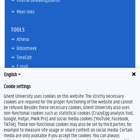
Meer links
TOOLS
Athena
Bibliotheek
TimeEdit
E-mail
English
Ufora
Oasis
Cookie settings
Research Explorer
Ghent University uses cookies on this website. The strictly necessary
cookies are required for the proper functioning of the website and cannot
be refused. Besides these necessary cookies, Ghent University also uses
non-functional cookies such as statistical cookies (CrazyEgg analysis tool,
F
L
Y
I
Google, Hotjar, Piwik Pro) and social media cookies (YouTube, Facebook,
a
i
o
n
TikTok). Those non-functional cookies may also be set by third parties, for
c
n
u
s
example to measure site usage or share content on social media. Certain
e
k
T
t
Feedback
media are only available if you accept the cookies. You can always
b
e
u
a