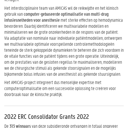
Het interdisciplinaire team van AMICAS wil de reikwijdte en het klinisch
gebruik van
computer-gebaseerde optimalisatie van multi-drug
infusiesnelheden voor anesthesie
met sterke effecten op hemodynamica
bevorderen. Daarbij identificeren we multivariabele modellen en
minimaliseren we de grote onzekerheden in de respons van de patiënt.
Via adaptatie van nominale naar individuele patiëntmodellen, ontwerpen
we multivariabele optimale voorspellende controlemethodologieën
teneinde de sterk gekoppelde dynamieken te beheren die zich voordoen in
de vitale functies van de patiënt tijdens een grote operatie. Uiteindelijk,
om de prestaties van de gesloten regellus te maximaliseren, modelleren
we de chirurgische stimuli als gekende stoorsignalen en de mogelijks
bijkomende bolus infusies van de anesthesist als gekende stuursignalen.
Het AMICAS-project integreert dus menselijke expertise met
computeroptimalisatie om een succesvolle oplossing te creëren voor
doorbraak naar de klinische praktijk.
2022 ERC Consolidator Grants 2022
De
313 winnaars
van deze subsidieronde ontvangen in totaal ongeveer