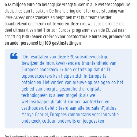
632 miljoen euro
om belangrijke vraagstukken in alle wetenschappelijke
disciplines aan te pakken. De financiering dient ter ondersteuning van
'
mid-career
' onderzoekers en helpt hen met hun teams verder
baanbrekend onderzoek uit te voeren. Deze nieuwe subsidieronde, die
deel uitmaakt van het 'Horizon Europe' programma van de EU, zal naar
schatting
1900 banen creëren voor postdoctorale bursalen, promovendi
en ander personeel bij 189 gastinstellingen.
"De resultaten van deze ERC subsidiewedstrijd
bewijzen de indrukwekkende uitmuntendheid van
Europees onderzoek. Ik ben er trots op dat de EU
toponderzoekers kan helpen zich in Europa te
ontplooien. Het vinden van nieuwe oplossingen op het
gebied van energie, gezondheid of digitale
technologieën is alleen mogelijk als we
wetenschappelijk talent kunnen aantrekken en
vasthouden. Gefeliciteerd aan alle bursalen!", aldus
Mariya Gabriel, Europees commissaris voor Innovatie,
onderzoek, cultuur, onderwijs en jeugdzaken
De toekomstige bursalen zullen hun projecten uitvoeren aan