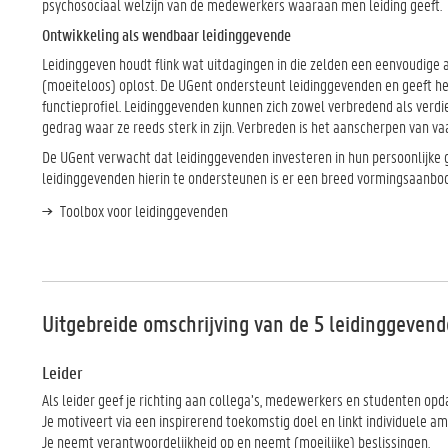
psychosociaal welzijn van de medewerkers waaraan men leiding geeft.
Ontwikkeling als wendbaar leidinggevende
Leidinggeven houdt flink wat uitdagingen in die zelden een eenvoudige 
(moeiteloos) oplost. De UGent ondersteunt leidinggevenden en geeft h
functieprofiel. Leidinggevenden kunnen zich zowel verbredend als verdi
gedrag waar ze reeds sterk in zijn. Verbreden is het aanscherpen van va
De UGent verwacht dat leidinggevenden investeren in hun persoonlijke gr
leidinggevenden hierin te ondersteunen is er een breed vormingsaanbod
Toolbox voor leidinggevenden
Uitgebreide omschrijving van de 5 leidinggevend
Leider
Als leider geef je richting aan collega’s, medewerkers en studenten op
Je motiveert via een inspirerend toekomstig doel en linkt individuele a
Je neemt verantwoordelijkheid op en neemt (moeilijke) beslissingen.