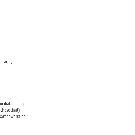
drag …;
n dialoog en je
ychosociaal)
t samenwerkt en