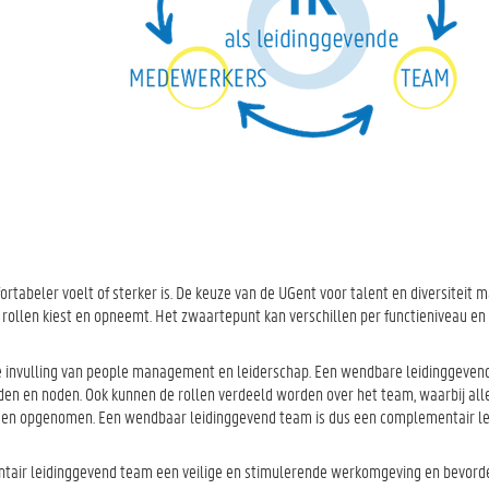
tabeler voelt of sterker is. De keuze van de UGent voor talent en diversiteit 
rollen kiest en opneemt. Het zwaartepunt kan verschillen per functieniveau en i
ge invulling van people management en leiderschap. Een wendbare leidinggeven
den en noden. Ook kunnen de rollen verdeeld worden over het team, waarbij all
den opgenomen. Een wendbaar leidinggevend team is dus een complementair l
tair leidinggevend team een veilige en stimulerende werkomgeving en bevorde