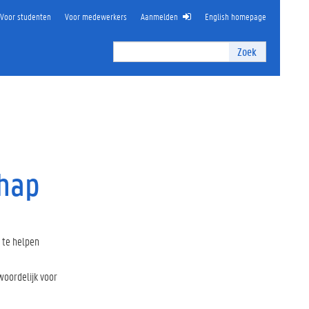
Voor studenten
Voor medewerkers
Aanmelden
English homepage
Zoek
Zoek
I
n
t
e
r
n
z
o
chap
e
k
e
n
 te helpen
woordelijk voor