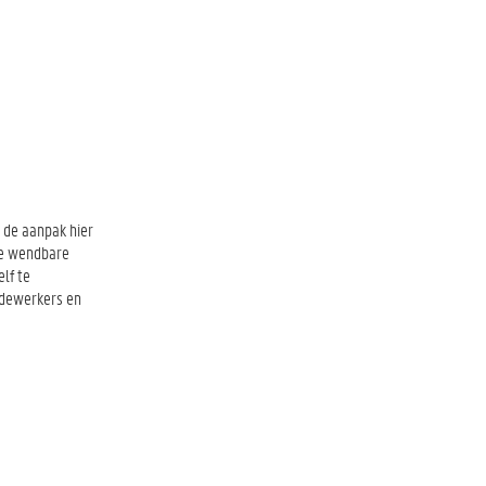
t de aanpak hier
 de wendbare
lf te
edewerkers en