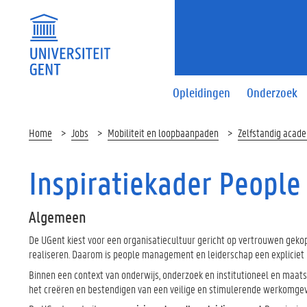
Opleidingen
Onderzoek
Home
Jobs
Mobiliteit en loopbaanpaden
Zelfstandig acad
Inspiratiekader Peopl
Algemeen
De UGent kiest voor een organisatiecultuur gericht op vertrouwen gekop
realiseren. Daarom is people management en leiderschap een expliciet r
Binnen een context van onderwijs, onderzoek en institutioneel en maat
het creëren en bestendigen van een veilige en stimulerende werkomgev