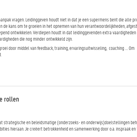
aanpak vragen. Leidinggeven houdt niet in dat je een supermens bent die alle 
en de kans om te groeien in het opnemen van hun verantwoordelijkheden, afges
epend ontwikkelen. Verdiepen houdt in dat leidinggevenden extra vaardigheden 
ardigheden die nog minder ontwikkeld zijn.
oei door middel van feedback, training, ervaringsuitwisseling, coaching …. Om
.
e rollen
dat strategische en beleidsmatige (onderzoeks- en onderwijs)doelstellingen be
mbities hieraan. Je creëert betrokkenheid en samenwerking door o.a. inspraak en 