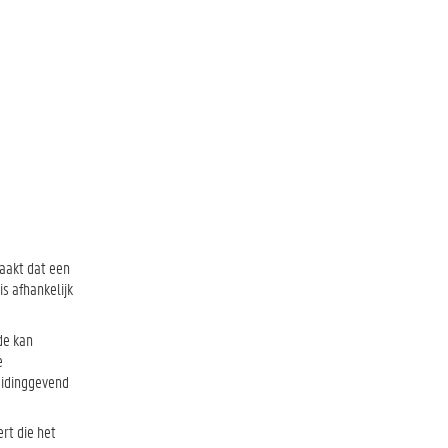
maakt dat een
s afhankelijk
de kan
e
eidinggevend
rt die het