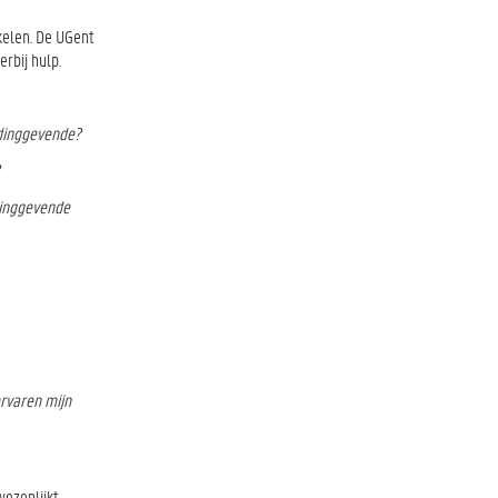
kkelen. De UGent
erbij hulp.
idinggevende?
dinggevende
rvaren mijn
wezenlijkt