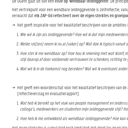
De UGent gaat uit van een
visie op
’wendbaar leidinggeven’
. De princip
Het vertrekpunt voor een wendbare leidinggevende is zelfreflectie, vanu
verwacht dat
elk ZAP-lid reflecteert over de eigen sterktes en groeip
Het geeft inspiratie voor het kwalitatief beschrijven van de ambitie
Wie wil ik zijn als leidinggevende? Hoe wil ik dat mijn medewerkers
Welke
rol(len) neem ik nu al (vaker) op? Wat doe ik typisch vanuit
Hoe stel ik me wendbaar op? Hoe hou ik rekening met wat ikzelf, m
stijl daarop af door voldoende vertrouwen te schenken, richting te
Wat wil ik in de toekomst nog bereiken? Wat wil ik eventueel ande
Het geeft een woordenschat voor het kwalitatief beschrijven van de 
(reflectieverslag en evaluatierapport):
Wat heb ik bereikt op het vlak van people management en leidersch
collega’s, medewerkers en studenten mijn leidinggevende stijl? Ho
Hoe heb ik me ontwikkeld als wendbaar leidinggevende? Hoe kan ik 
Het inspiratiekader is cumulatief noch limitatief. Het dient ter inspira