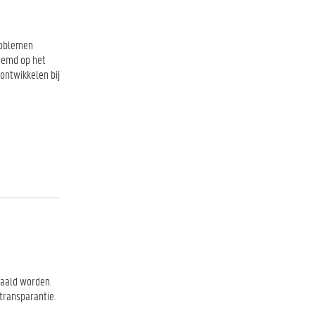
problemen
temd op het
ontwikkelen bij
haald worden.
transparantie.