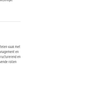
telen vaak met
 management en
tructurerend en
vende rollen