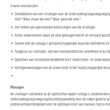
Enkele voorbeelden:
Ontwikkelen van een strategie voor de onderzoeksgroep/vakgroep/opl
voor? Waar staan we voor? Waar gaan we voor?
Het linken van operationele beslissingen aan de strategie;
Acties ondernemen zodat de visie gedragen wordt en vertaald wordt 
Samen met de collega’s gemeenschappelijke waarden definiëren en
Fungeren als rolmodel: zelf een voorbeeldfunctie uitoefenen in b.v. O
Opnemen van verantwoordelijkheid m.b.t. onderzoeks- en onderwijsbele
Vertegenwoordigen van de universiteit in het maatschappelijke disco
...
Manager
Als manager coördineer je de opdrachten opdat collega’s, medewerkers
onderzoeksgroep/vakgroep/faculteit/opleiding door de zaken goed te plann
eindverantwoordelijkheid voor de optimale inzet van mensen, tijd en mi