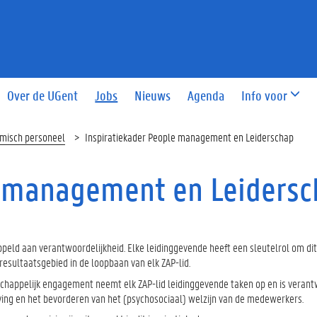
Over de UGent
Jobs
Nieuws
Agenda
Info voor
emisch personeel
Inspiratiekader People management en Leiderschap
e management en Leiders
peld aan verantwoordelijkheid. Elke leidinggevende heeft een sleutelrol om dit
esultaatsgebied in de loopbaan van elk ZAP-lid.
schappelijk engagement neemt elk ZAP-lid leidinggevende taken op en is verant
ing en het bevorderen van het (psychosociaal) welzijn van de medewerkers.