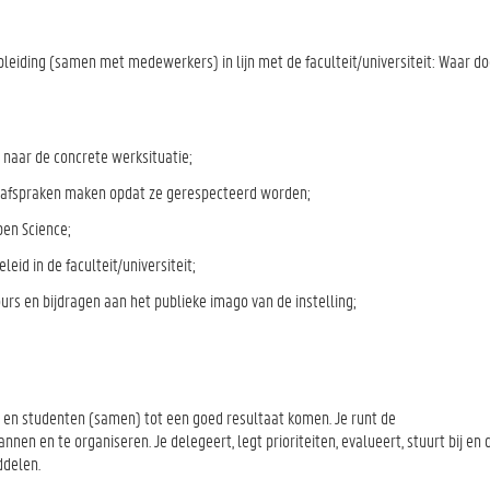
eiding (samen met medewerkers) in lijn met de faculteit/universiteit: Waar d
naar de concrete werksituatie;
 afspraken maken opdat ze gerespecteerd worden;
pen Science;
id in de faculteit/universiteit;
urs en bijdragen aan het publieke imago van de instelling;
 en studenten (samen) tot een goed resultaat komen. Je runt de
en en te organiseren. Je delegeert, legt prioriteiten, evalueert, stuurt bij en 
ddelen.