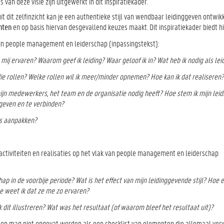
es van deze visie zijn uitgewerkt in dit inspiratiekader.
it dit zelfinzicht kan je een authentieke stijl van wendbaar leidinggeven ontwi
unten
en op basis hiervan desgevallend keuzes maakt. Dit inspiratiekader biedt hi
s in people management en leiderschap (inpassingstekst):
 mij ervaren? Waarom geef ik leiding? Waar geloof ik in? Wat heb ik nodig als le
 die rollen? Welke rollen wil ik meer/minder opnemen? Hoe kan ik dat realiseren?
ijn medewerkers, het team en de organisatie nodig heeft? Hoe stem ik mijn lei
 geven en te verbinden?
rs aanpakken?
activiteiten en realisaties op het vlak van people management en leiderschap
ap in de voorbije periode?
Wat is het effect van mijn leidinggevende stijl?
Hoe e
e weet ik dat ze me zo ervaren?
dit illustreren? Wat was het resultaat (of waarom bleef het resultaat uit)?
tie en mag niet opgevat worden als een checklist van elementen die allemaal ver