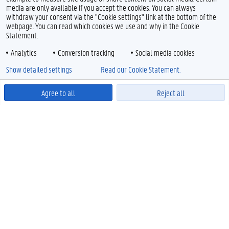
media are only available if you accept the cookies. You can always
withdraw your consent via the "Cookie settings" link at the bottom of the
webpage. You can read which cookies we use and why in the Cookie
Statement.
OPLEIDINGEN
Analytics
Conversion tracking
Social media cookies
Bacheloropleidingen
Show detailed settings
Read our Cookie Statement.
Masteropleidingen
Levenslang leren
Agree to all
Reject all
Meer links
Powered by
ONDERZOEK
Onderzoeksfinanciering
Doctoreren
Onderzoek met en voor de maatschappij
Partnerschappen Globale Zuiden
Core Facilities