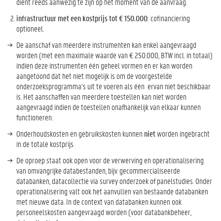
dient reeds aanwezig te zijn op het moment van de aanvraag.
infrastructuur met een kostprijs tot € 150.000
: cofinanciering
optioneel.
De aanschaf van meerdere instrumenten kan enkel aangevraagd
worden (met een maximale waarde van € 250.000, BTW incl. in totaal)
indien deze instrumenten één geheel vormen en er kan worden
aangetoond dat het niet mogelijk is om de voorgestelde
onderzoeksprogramma’s uit te voeren als één ervan niet beschikbaar
is. Het aanschaffen van meerdere toestellen kan niet worden
aangevraagd indien de toestellen onafhankelijk van elkaar kunnen
functioneren.
Onderhoudskosten en gebruikskosten kunnen
niet
worden ingebracht
in de totale kostprijs.
De oproep staat ook open voor de verwerving en operationalisering
van omvangrijke databestanden, bijv. gecommercialiseerde
databanken, datacollectie via survey onderzoek of panelstudies. Onder
operationalisering valt ook het aanvullen van bestaande databanken
met nieuwe data. In de context van databanken kunnen ook
personeelskosten aangevraagd worden (voor databankbeheer,