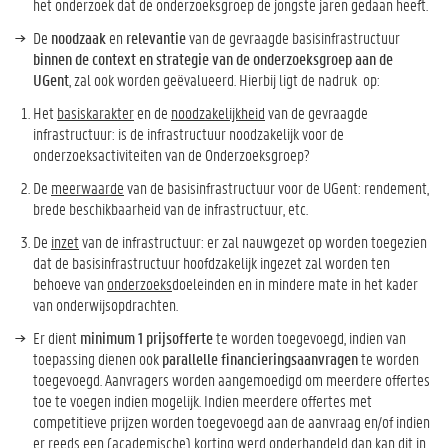
het onderzoek dat de onderzoeksgroep de jongste jaren gedaan heeft.
De
noodzaak
en
relevantie
van de gevraagde basisinfrastructuur
binnen de context en strategie van de onderzoeksgroep aan de
UGent
, zal ook worden geëvalueerd. Hierbij ligt de nadruk op:
Het
basiskarakter
en de
noodzakelijkheid
van de gevraagde
infrastructuur: is de infrastructuur noodzakelijk voor de
onderzoeksactiviteiten van de Onderzoeksgroep?
De
meerwaarde
van de basisinfrastructuur voor de UGent: rendement,
brede beschikbaarheid van de infrastructuur, etc.
De
inzet
van de infrastructuur: er zal nauwgezet op worden toegezien
dat de basisinfrastructuur hoofdzakelijk ingezet zal worden ten
behoeve van
onderzoeks
doeleinden en in mindere mate in het kader
van onderwijsopdrachten.
Er dient
minimum 1 prijsofferte
te worden toegevoegd, indien van
toepassing dienen ook
parallelle financieringsaanvragen
te worden
toegevoegd. Aanvragers worden aangemoedigd om meerdere offertes
toe te voegen indien mogelijk
. Indien meerdere offertes met
competitieve prijzen worden toegevoegd aan de aanvraag en/of indien
er reeds een (academische) korting werd onderhandeld dan kan dit in