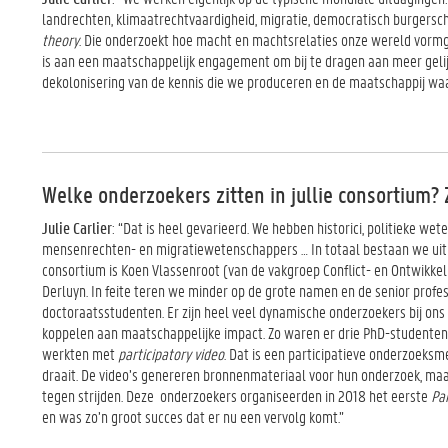
landrechten, klimaatrechtvaardigheid, migratie, democratisch burgerschap
theory
. Die onderzoekt hoe macht en machtsrelaties onze wereld vormgeve
is aan een maatschappelijk engagement om bij te dragen aan meer gelij
dekolonisering van de kennis die we produceren en de maatschappij waa
Welke onderzoekers zitten in jullie consortium?
Julie Carlier
: “Dat is heel gevarieerd. We hebben historici, politieke we
mensenrechten- en migratiewetenschappers … In totaal bestaan we uit 
consortium is Koen Vlassenroot (van de vakgroep Conflict- en Ontwikkel
Derluyn. In feite teren we minder op de grote namen en de senior profe
doctoraatsstudenten. Er zijn heel veel dynamische onderzoekers bij ons
koppelen aan maatschappelijke impact. Zo waren er drie PhD-studenten (
werkten met
participatory video
. Dat is een participatieve onderzoek
draait. De video’s genereren bronnenmateriaal voor hun onderzoek, ma
tegen strijden. Deze onderzoekers organiseerden in 2018 het eerste
Par
en was zo’n groot succes dat er nu een vervolg komt.”