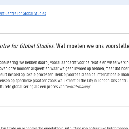
nt Centre for Global Studies
.
tre for Global Studies
. Wat moeten we ons voorstell
lobalisering. We hebben daarbij vooral aandacht voor de relatie en wisselwerkin
boven onze hoofden afspeelt en waar we geen invloed op hebben, maar dat hoeft n
rt invloed op lokale processen. Denk bijvoorbeeld aan de internationale finan
ensen op specifieke plaatsen zoals Wall Street of the City in London. Ons centr
lturele globalisering als een proces van “
world-making
.”
 fair trade en economische ongelijkheid, uitputting van natuurlijke hulpbronnen