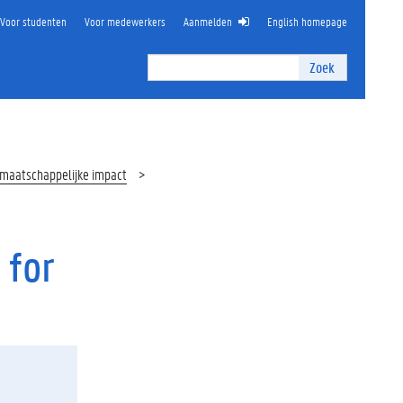
Voor studenten
Voor medewerkers
Aanmelden
English homepage
Zoek
Zoek
I
n
t
e
r
p maatschappelijke impact
n
z
o
e
 for
k
e
n