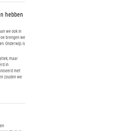
nen hebben
aan we ook in
 Hoe brengen we
en. Onderwijs is
atiek, maar
erd in
aniseerd met
gen zouden we
een