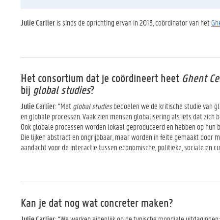
Julie Carlier
is sinds de oprichting ervan in 2013, coördinator van het
Ghe
Het consortium dat je coördineert heet
Ghent Cen
bij
global studies
?
Julie Carlier
: “Met
global studies
bedoelen we de kritische studie van g
en globale processen. Vaak zien mensen globalisering als iets dat zich 
Ook globale processen worden lokaal geproduceerd en hebben op hun beu
Die lijken abstract en ongrijpbaar, maar worden in feite gemaakt door m
aandacht voor de interactie tussen economische, politieke, sociale en cu
Kan je dat nog wat concreter maken?
Julie Carlier
: “We werken eigenlijk op de typische mondiale uitdagingen: