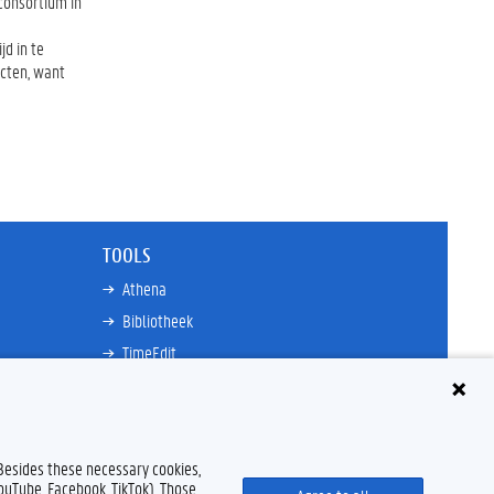
 consortium in
jd in te
acten, want
TOOLS
Athena
Bibliotheek
TimeEdit
n
E-mail
Ufora
Oasis
 Besides these necessary cookies,
Research Explorer
YouTube, Facebook, TikTok). Those