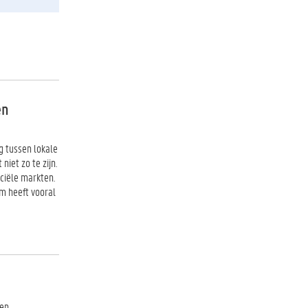
en
g tussen lokale
iet zo te zijn.
ciële markten.
um heeft vooral
 en