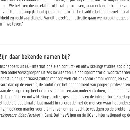
, … We bekijken die in relatie tot lokale processen, maar ook in de traditie van
n. Heel belangrijk daarbij is dat in die kritische traditie het onderzoek ook al
kheid en rechtvaardigheid. Vanuit diezelfde motivatie gaan we nu ook het gesp
rin we leven.”
 Zijn daar bekende namen bij?
tenschappers uit EU-, internationale en conflict- en ontwikkelingsstudies, sociol
tien onderzoeksgroepen uit zes faculteiten. De hoofdpromotor of woordvoerder
ingsstudies). Daarnaast zullen mensen wellicht ook Sami Zemni kennen, en Eva B
ssors dan op de energie, de ambitie en het engagement van jongere professoren
 aan de slag, die op heel creatieve manieren aan onderzoek doen, en hun onder
uit conflict- en ontwikkelingsstudies, geschiedenis en de interculturele pedago
smethode die beeldmateriaal maakt in co-creatie met de mensen waar het onder
ar zijn ook een manier voor die mensen om aandacht te vestigen op de problem
ticipatory Video Festival
in Gent. Dat heeft hen en de UGent internationaal op d