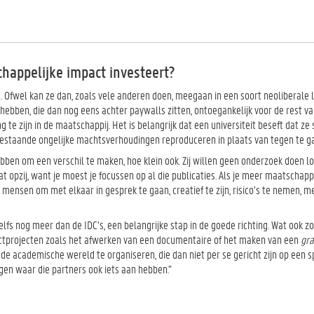
happelijke impact investeert?
d. Ofwel kan ze dan, zoals vele anderen doen, meegaan in een soort neoliberale 
hebben, die dan nog eens achter paywalls zitten, ontoegankelijk voor de rest v
te zijn in de maatschappij. Het is belangrijk dat een universiteit beseft dat ze
e bestaande ongelijke machtsverhoudingen reproduceren in plaats van tegen te g
ben om een verschil te maken, hoe klein ook. Zij willen geen onderzoek doen l
opzij, want je moest je focussen op al die publicaties. Als je meer maatschapp
r mensen om met elkaar in gesprek te gaan, creatief te zijn, risico’s te nemen, 
fs nog meer dan de IDC’s, een belangrijke stap in de goede richting. Wat ook z
pactprojecten zoals het afwerken van een documentaire of het maken van een
gra
academische wereld te organiseren, die dan niet per se gericht zijn op een sp
gen waar die partners ook iets aan hebben.”