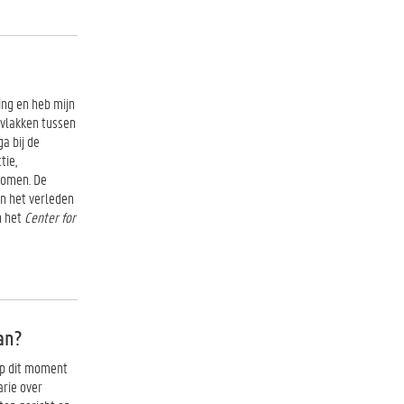
ding en heb mijn
kvlakken tussen
ga bij de
tie,
komen. De
in het verleden
n het
Center for
an?
op dit moment
rie over