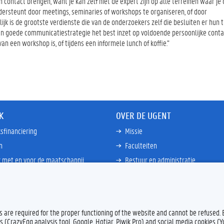
contact brengen, want je kan zelf niet dé expert zijn op alle terreinen waar je
dersteunt door meetings, seminaries of workshops te organiseren, of door
k is de grootste verdienste die van de onderzoekers zelf die besluiten er hun ti
 een goede communicatiestrategie het best inzet op voldoende persoonlijke cont
n een workshop is, of tijdens een informele lunch of koffie.”
K
OVER DE UGENT
sfinanciering
Missie
n
Faculteiten
 met en voor de maatschappij
Bestuur en administratie
happen Globale Zuiden
Campussen en wetenschapsparke
ties
Interne bewakingsdienst
Meer links
es are required for the proper functioning of the website and cannot be refused.
s (CrazyEgg analysis tool, Google, Hotjar, Piwik Pro) and social media cookies (