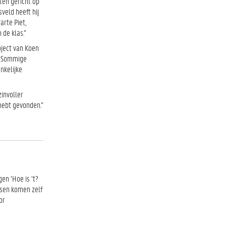
ten gericht op
veld heeft hij
arte Piet,
 de klas.”
ject van Koen
. Sommige
nkelijke
zinvoller
hebt gevonden.”
en ‘Hoe is ‘t?
nsen komen zelf
or