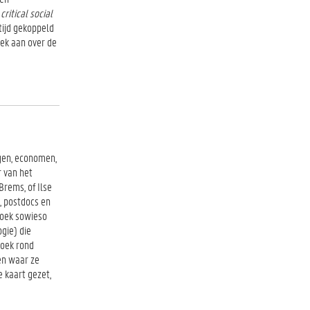
critical social
tijd gekoppeld
rek aan over de
ogen, economen,
 van het
rems, of Ilse
, postdocs en
zoek sowieso
gie) die
zoek rond
en waar ze
e kaart gezet,