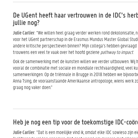
De UGent heeft haar vertrouwen in de IDC’s her
jullie nog?
Julie Carlier
: “We willen heel graag verder werken rond dekolonisatie, n
voor het UGent partnerschap in de Erasmus Mundus Master Global Studi
andere kritische perspectieven binnen? Mijn collega’s hebben gevraagd 
trouwens een veel te vaak over het hoofd geziene
pathway to impact
.
Ook de samenwerking met de kunsten willen we verder uitbouwen. Wij 
vooral de combinatie met sociale en mondiale rechtvaardigheid, veel kun
samenwerkingen. Op de triënnale in Brugge in 2018 hebben we bijvoorb
Anna Tsing, de vooraanstaande Amerikaanse antropologe, wiens werk z
graag nog vaker doen.”
Heb je nog een tip voor de toekomstige IDC-coör
Julie Carlier
: “Dat is een moeilijke vind ik, omdat elke IDC sowieso zijn 