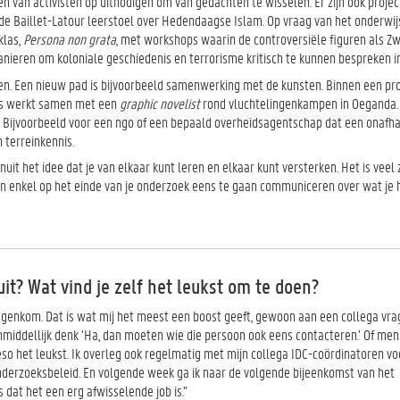
van activisten op uitnodigen om van gedachten te wisselen. Er zijn ook projec
 de Baillet-Latour leerstoel over Hedendaagse Islam. Op vraag van het onderwijs
klas,
Persona non grata
, met workshops waarin de controversiële figuren als Zw
nieren om koloniale geschiedenis en terrorisme kritisch te kunnen bespreken in
. Een nieuw pad is bijvoorbeeld samenwerking met de kunsten. Binnen een pro
rs werkt samen met een
graphic novelist
rond vluchtelingenkampen in Oeganda
 Bijvoorbeeld voor een ngo of een bepaald overheidsagentschap dat een onafha
n terreinkennis.
t het idee dat je van elkaar kunt leren en elkaar kunt versterken. Het is veel 
n enkel op het einde van je onderzoek eens te gaan communiceren over wat je 
uit? Wat vind je zelf het leukst om te doen?
tegenkom. Dat is wat mij het meest een boost geeft, gewoon aan een collega vrag
onmiddellijk denk ‘Ha, dan moeten wie die persoon ook eens contacteren.’ Of me
eso het leukst. Ik overleg ook regelmatig met mijn collega IDC-coördinatoren vo
nderzoeksbeleid. En volgende week ga ik naar de volgende bijeenkomst van het
 dat het een erg afwisselende job is.”