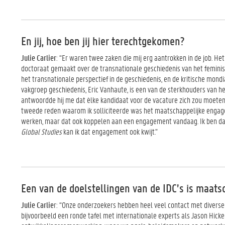
En jij, hoe ben jij hier terechtgekomen?
Julie Carlier
: “Er waren twee zaken die mij erg aantrokken in de job. Het
doctoraat gemaakt over de transnationale geschiedenis van het feminism
het transnationale perspectief in de geschiedenis, en de kritische mon
vakgroep geschiedenis, Eric Vanhaute, is een van de sterkhouders van het
antwoordde hij me dat èlke kandidaat voor de vacature zich zou moeten
tweede reden waarom ik solliciteerde was het maatschappelijke engageme
werken, maar dat ook koppelen aan een engagement vandaag. Ik ben dan 
Global Studies
kan ik dat engagement ook kwijt.”
Een van de doelstellingen van de IDC’s is maats
Julie Carlie
r: “Onze onderzoekers hebben heel veel contact met divers
bijvoorbeeld een ronde tafel met internationale experts als Jason Hicke