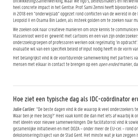
ontwikkelingssamenwerking, waar we ngo’s, beleidsmakers en netwerken 
heel concrete impact in het Gentse. Prof. Sami Zemni heeft bijvoorbeeld
in 2018 een “onderwijslab” opgezet rond conflicten van de wereld in de 
Leopold II en Osama Bin Laden, als insteek golden om te zoeken naar ma
We zoeken ook naar creatieve manieren om onze kennis te communiceren
Vlassenroot werd er gewerkt met cartoons en een van zijn onderzoeke
onderzoeksgroepen of professoren werken ook regelmatig ‘in opdracht’.
evaluatie wil van een specifiek beleid of input nodig heeft in de vorm va
Het belangrijkst vind ik de voortdurende samenwerking met partners vanui
mensen met elkaar in contact te brengen op een
open ended
manier, da
Hoe ziet een typische dag als IDC-coördinator er
Julie Carlier
: “De beste dagen vind ik die waarop ik veel onderzoekers 
Waar ben je mee bezig?’ Heel vaak komt die dan met iets af waarbij ik 
met ideeën voor nieuwe samenwerkingen. Die facilitatorrol vind ik sowi
gezamenlijke initiatieven en met DOZA – onder meer de EU-cel – rond o
dekoloniseringstraject van de Stad Gent. Het minste wat je kan zeggen is