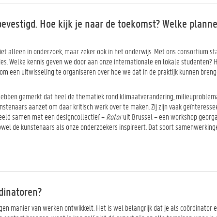
bevestigd. Hoe kijk je naar de toekomst? Welke plan
iet alleen in onderzoek, maar zeker ook in het onderwijs. Met ons consortium st
es. Welke kennis geven we door aan onze internationale en lokale studenten?
om een uitwisseling te organiseren over hoe we dat in de praktijk kunnen breng
hebben gemerkt dat heel de thematiek rond klimaatverandering, milieuproblem
stenaars aanzet om daar kritisch werk over te maken. Zij zijn vaak geïnteresse
eeld samen met een designcollectief –
Rotor
uit Brussel – een workshop georg
owel de kunstenaars als onze onderzoekers inspireert. Dat soort samenwerkin
dinatoren?
eigen manier van werken ontwikkelt. Het is wel belangrijk dat je als coördinator 