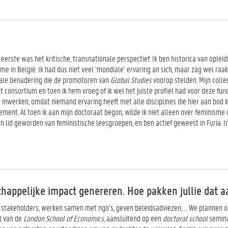
 eerste was het kritische, transnationale perspectief. Ik ben historica van oplei
e in België. Ik had dus niet veel ‘mondiale’ ervaring an sich, maar zag wel raa
diale benadering die de promotoren van
Global Studies
voorop stelden. Mijn colle
 consortium en toen ik hem vroeg of ik wel het juiste profiel had voor deze func
 inwerken, omdat niemand ervaring heeft met alle disciplines die hier aan bod 
nt. Al toen ik aan mijn doctoraat begon, wilde ik niet alleen over feminisme 
lid geworden van feministische leesgroepen, en ben actief geweest in Furia. I
chappelijke impact genereren. Hoe pakken jullie dat a
e stakeholders, werken samen met ngo’s, geven beleidsadviezen, … We plannen 
l van de
London School of Economics
, aansluitend op een
doctoral school
semina