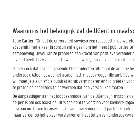
Waarom is het belangrijk dat de UGent in maatsc
Julie Carlier
: “Omdat de universiteit sowieso een rol speelt in de werel
academici met elkaar in concurrentie gaan om het meest publicaties te 
samenleving. Ofwel kan ze proberen een kracht van positieve verandering 
invloed heeft. Is ze zich daar te weinig bewust, dan zal ze heel vaak d
Ik merk ook dat onze beginnende PhD studenten allemaal de ambitie heb
onderzoek. Alleen duwde het academisch model vroeger die ambities wat 
wil moet je als unief die publicatiedruk verminderen en tijd creëren voo
te praten en onderzoek te ontwerpen dat een verschil kan maken.
De aanpassingen aan het loopbaanmodel van de UGent zijn, misschien zel
helpen is om ook naast de IDC’s zaaigeld te voorzien voor kleinere im
gewoon om brainstormsessies of samenwerkingen met partners buiten de 
maar eerder op het elkaar versterken en het stellen van onderzoeksvra