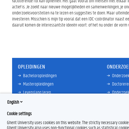
faciliterende rol kan opnemen. Het gaat vooral om mensen met elkaar in 
actief is. Je zoekt naar nieuwe mogelijkheden en samenwerkingen, je on
onderzoeksvoorstellen na te lezen en suggesties te doen. Maar uiteindelij
investeren. Misschien is mijn tip vooral dat een IDC-coördinator naast
daaruit komen de interessantste ideeën voort: of het nu onder de vorm va
OPLEIDINGEN
ONDERZOE
Bacheloropleidingen
Onderzoek
Masteropleidingen
Doctorere
Levenslang leren
Onderzoek
Partnersc
English
Meer links
Core Facili
Cookie settings
Meer links
Ghent University uses cookies on this website. The strictly necessary cooki
Ghent University also uses non-functional cookies such as statistical cookie