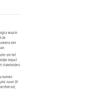
logica waarin
an de
 sowieso een
aan.
outer om het
elijke impact
met stakeholders
ou kunnen
phic novel
. Of
ecifiek nut,