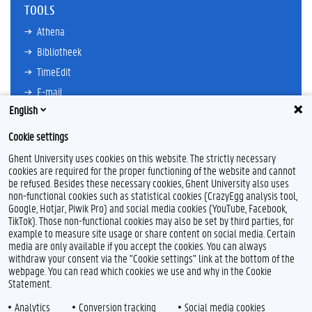
TOOLS
Athena
Bibliotheek
TimeEdit
E-mail
English
Ufora
Oasis
Cookie settings
Research Explorer
Ghent University uses cookies on this website. The strictly necessary
cookies are required for the proper functioning of the website and cannot
be refused. Besides these necessary cookies, Ghent University also uses
non-functional cookies such as statistical cookies (CrazyEgg analysis tool,
F
L
Y
I
Google, Hotjar, Piwik Pro) and social media cookies (YouTube, Facebook,
a
i
o
n
TikTok). Those non-functional cookies may also be set by third parties, for
c
n
u
s
example to measure site usage or share content on social media. Certain
e
k
T
t
Feedback
media are only available if you accept the cookies. You can always
b
e
u
a
withdraw your consent via the "Cookie settings" link at the bottom of the
Privacy
o
d
b
g
webpage. You can read which cookies we use and why in the Cookie
Disclaimer
o
I
e
r
Statement.
k
n
a
Cookieverklaring
m
Analytics
Conversion tracking
Social media cookies
Toegankelijkheid