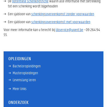
De
potentiële schenkingsfiche
waarin alle informatie met betrekking
tot een schenking wordt bijgehouden
Een sjabloon van
schenkingsovereenkomst zonder voorwaarden
Een sjabloon van
schenkingsovereenkomst met voorwaarden
Voor meer informatie kan u terecht bij
libservice@ugent.be
-
09 264 94
55.
OPLEIDINGEN
Bacheloropleidingen
Masteropleidingen
Levenslang leren
Meer links
ONDERZOEK