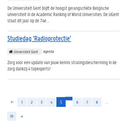
De Universiteit Gent blijft de hoogst gerangschikte Belgische
universiteit in de Academic Ranking of World Universities. De UGent
staat dit jaar op de 74e ...
Studiedag 'Radioprotectie'
Agenda
Universiteit Gent
Zorg voor een update van jouw kennis stralingsbescherming in de
zorg dankzij 4 topexperts!
(huidige)
5
...
1
2
3
4
6
7
8
10