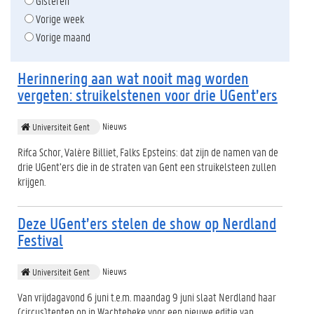
Gisteren
Vorige week
Vorige maand
Herinnering aan wat nooit mag worden
vergeten: struikelstenen voor drie UGent’ers
Nieuws
Universiteit Gent
Rifca Schor, Valère Billiet, Falks Epsteins: dat zijn de namen van de
drie UGent’ers die in de straten van Gent een struikelsteen zullen
krijgen.
Deze UGent’ers stelen de show op Nerdland
Festival
Nieuws
Universiteit Gent
Van vrijdagavond 6 juni t.e.m. maandag 9 juni slaat Nerdland haar
(circus)tenten op in Wachtebeke voor een nieuwe editie van