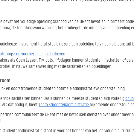
r
e bevat het volledige opleidingsaanbod van de UGent bevat en informeert onder
amma, de toelatingsvoorwaarden, het studiegeld, de infodag van de opleiding en
tudiekeuze-instrument helpt studiekiezers een opleiding te vinden die aansluit 
nterings- en voorbereidingsinitiatieven
kers als Open Lessen, Try-outs, infodagen kunnen studenten inschatten of de st
 profiel. In nauwe samenwerking met de faculteiten en opleidingen.
troom
 in- en doorstromende studenten optimale administratieve ondersteuning:
service-faciliteiten binnen Oasis kunnen de meeste studenten zich volledig
onlin
Als dat nodig is, biedt
Team Studentenadministratie
bijkomende ondersteuning
chermen communiceert de UGent met de betrokken diensten over onder meer het
t.
e studentenadministratie staat in voor het beheer van het individuele curriculu