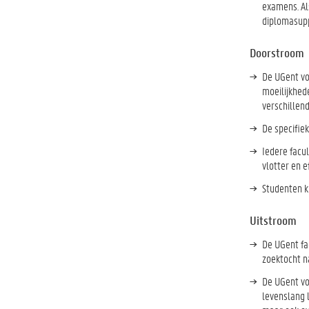
examens. Al
diplomasupp
Doorstroom
De UGent vo
moeilijkhed
verschillend
De specifie
Iedere facu
vlotter en e
Studenten k
Uitstroom
De UGent fa
zoektocht n
De UGent voo
levenslang 