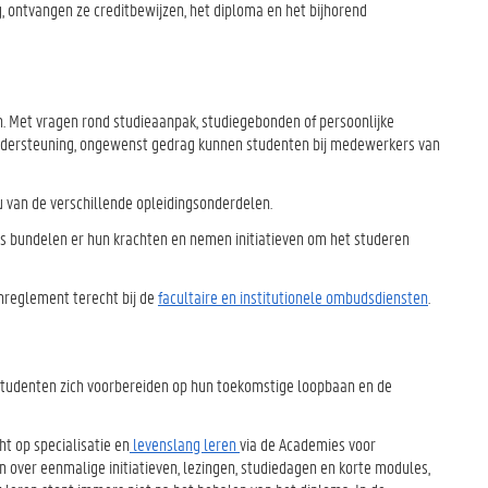
, ontvangen ze creditbewijzen, het diploma en het bijhorend
. Met vragen rond studieaanpak, studiegebonden of persoonlijke
 ondersteuning, ongewenst gedrag kunnen studenten bij medewerkers van
u van de verschillende opleidingsonderdelen.
rs bundelen er hun krachten en nemen initiatieven om het studeren
nreglement terecht bij de
facultaire en institutionele ombudsdiensten
.
tudenten zich voorbereiden op hun toekomstige loopbaan en de
ht op specialisatie en
levenslang leren
via de Academies voor
 over eenmalige initiatieven, lezingen, studiedagen en korte modules,