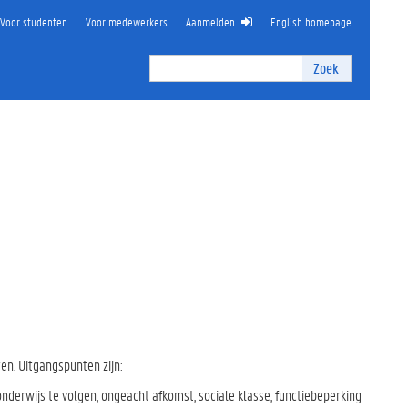
Voor studenten
Voor medewerkers
Aanmelden
English homepage
Zoek
Zoek
I
n
t
e
r
n
z
o
e
k
e
n
en. Uitgangspunten zijn:
onderwijs te volgen, ongeacht afkomst, sociale klasse, functiebeperking