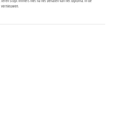
 leren stopt immers niet na het behalen van het diploma. In de
n vernieuwen.