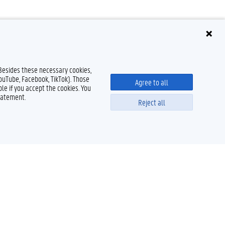
 Besides these necessary cookies,
YouTube, Facebook, TikTok). Those
Agree to all
le if you accept the cookies. You
tatement.
Reject all
Powered by