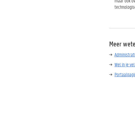
maar ook ov
technologis
Meer wet
Administrat
Wel in je ve
Portaalpagi