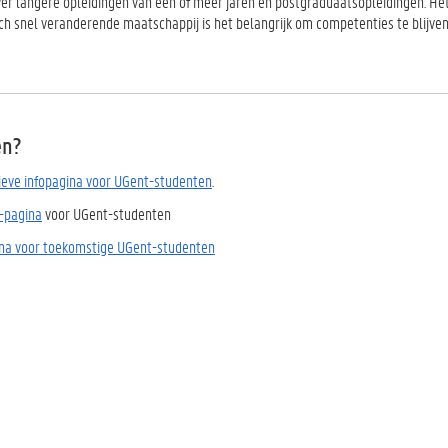
er langere opleidingen van één of meer jaren en postgraduaatsopleidingen. Het
ch snel veranderende maatschappij is het belangrijk om competenties te blijve
en?
ieve infopagina voor UGent-studenten
.
l-pagina
voor UGent-studenten
na voor toekomstige UGent-studenten