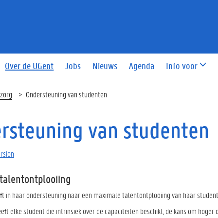
Over de UGent
Jobs
Nieuws
Agenda
Info voor
szorg
Ondersteuning van studenten
rsteuning van studenten
ersion
talentontplooiing
ft in haar ondersteuning naar een maximale talentontplooiing van haar student
ft elke student die intrinsiek over de capaciteiten beschikt, de kans om hoger 