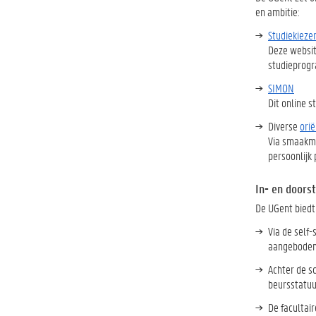
en ambitie:
Studiekieze
Deze websit
studieprogr
SIMON
Dit online s
Diverse
orië
Via smaakma
persoonlijk
In- en doors
De UGent biedt
Via de self-
aangeboden. 
Achter de s
beursstatuu
De facultair