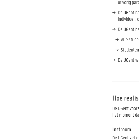
of vorig par
De UGent ha
individuen, 
De UGent ha
Alle stud
Studenten
De UGent wa
Hoe reali
De UGent voorz
het moment dat
Instroom
De UGent zet or