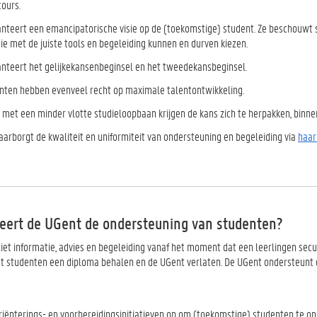
cours.
nteert een emancipatorische visie op de (toekomstige) student. Ze beschouwt s
die met de juiste tools en begeleiding kunnen en durven kiezen.
nteert het gelijkekansenbeginsel en het tweedekansbeginsel.
enten hebben evenveel recht op maximale talentontwikkeling.
 met een minder vlotte studieloopbaan krijgen de kans zich te herpakken, binn
arborgt de kwaliteit en uniformiteit van ondersteuning en begeleiding via
haar
seert de UGent de ondersteuning van studenten?
iet informatie, advies en begeleiding vanaf het moment dat een leerlingen secu
 studenten een diploma behalen en de UGent verlaten. De UGent ondersteunt 
iënterings- en voorbereidingsinitiatieven op om (toekomstige) studenten te onde