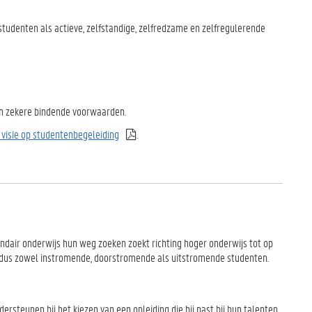
tudenten als actieve, zelfstandige, zelfredzame en zelfregulerende
en zekere bindende voorwaarden.
 visie op studentenbegeleiding
.
ndair onderwijs hun weg zoeken zoekt richting hoger onderwijs tot op
dus zowel instromende, doorstromende als uitstromende studenten.
rsteunen bij het kiezen van een opleiding die bij past bij hun talenten