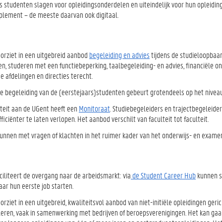
s studenten slagen voor opleidingsonderdelen en uiteindelijk voor hun opleiding
lement – de meeste daarvan ook digitaal.
orziet in een uitgebreid aanbod
begeleiding en advies
tijdens de studieloopbaan
en, studeren met een functiebeperking, taalbegeleiding- en advies, financiële
e afdelingen en directies terecht.
ke begeleiding van de (eerstejaars)studenten gebeurt grotendeels op het nivea
lteit aan de UGent heeft een
Monitoraat
. Studiebegeleiders en trajectbegeleide
fficiënter te laten verlopen. Het aanbod verschilt van faculteit tot faculteit.
unnen met vragen of klachten in het ruimer kader van het onderwijs- en exame
ciliteert de overgang naar de arbeidsmarkt: via
de Student Career Hub
kunnen s
aar hun eerste job starten.
rziet in een uitgebreid, kwaliteitsvol aanbod van niet-initiële opleidingen geric
leren, vaak in samenwerking met bedrijven of beroepsverenigingen. Het kan gaan