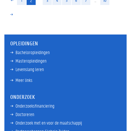
2
...
1
3
4
5
6
7
10
OPLEIDINGEN
Bacheloropleidingen
Masteropleidingen
Levenslang leren
Meer links
ONDERZOEK
Onderzoeksfinanciering
Doctoreren
Onderzoek met en voor de maatschappij