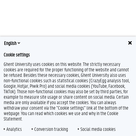
English
Cookie settings
Ghent University uses cookies on this website. The strictly necessary
cookies are required for the proper functioning of the website and cannot
be refused. Besides these necessary cookies, Ghent University also uses
non-functional cookies such as statistical cookies (CrazyEgg analysis tool,
Google, Hotjar, Piwik Pro) and social media cookies (YouTube, Facebook,
TikTok). Those non-functional cookies may also be set by third parties, for
example to measure site usage or share content on social media. Certain
media are only available if you accept the cookies. You can always
withdraw your consent via the "Cookie settings" link at the bottom of the
Gerelateerde items
webpage. You can read which cookies we use and why in the Cookie
Statement.
Studiegeld doctoraat, doctoraatsopleiding, predoctorale opleiding en
Analytics
Conversion tracking
Social media cookies
gezamenlijk doctoraat