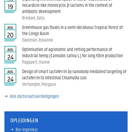
nocardicin-like monocyclic β-lactams in the context of
19
antibiotic development
Bredael, Kato
Greenhouse gas fluxes in a semi-deciduous tropical forest of
AUG
the Congo Basin
20
Daelman, Roxanne
Optimisation of agronomic and retting performance of
AUG
industrial hemp (Cannabis sativa L.) for long fibre production
24
Pappaert, Hanne
Design of smart lactoferrin by nanobody mediated targeting of
AUG
lactoferrin to intestinal Chlamydia suis
24
Verhaeghe, Margaux
Alle doctoraatsverdedigingen
OPLEIDINGEN
Bio-ingenieur