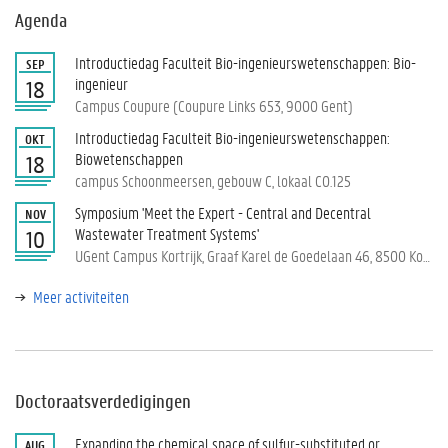
Agenda
Introductiedag Faculteit Bio-ingenieurswetenschappen: Bio-
SEP
ingenieur
18
Campus Coupure (Coupure Links 653, 9000 Gent)
Introductiedag Faculteit Bio-ingenieurswetenschappen:
OKT
Biowetenschappen
18
campus Schoonmeersen, gebouw C, lokaal C0.125
Symposium 'Meet the Expert - Central and Decentral
NOV
Wastewater Treatment Systems'
10
UGent Campus Kortrijk, Graaf Karel de Goedelaan 46, 8500 Kortrijk
Meer activiteiten
Doctoraatsverdedigingen
Expanding the chemical space of sulfur-substituted or
AUG