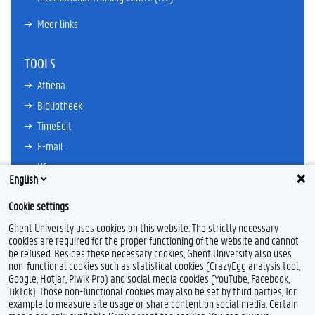
Meer links
TOOLS
Athena
Bibliotheek
TimeEdit
E-mail
Ufora
English
Oasis
Cookie settings
Research Explorer
Ghent University uses cookies on this website. The strictly necessary
cookies are required for the proper functioning of the website and cannot
be refused. Besides these necessary cookies, Ghent University also uses
non-functional cookies such as statistical cookies (CrazyEgg analysis tool,
F
T
L
I
Google, Hotjar, Piwik Pro) and social media cookies (YouTube, Facebook,
a
w
i
n
TikTok). Those non-functional cookies may also be set by third parties, for
c
i
n
s
example to measure site usage or share content on social media. Certain
e
t
k
t
Feedback